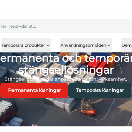
l
Temporära produkter
Användningsområden
Dem
ermanenta och temporä
stängsellösningar
Stängsel och grindar anpassade för din verksamhet.
Permanenta lösningar
Temporära lösningar