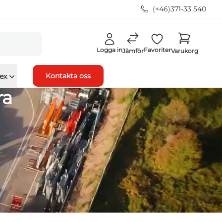
(+46)371-33 540
Logga in
Favoriter
Jämför
Varukorg
Kontakta oss
ex
ra