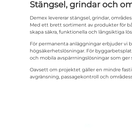
Stängsel, grindar och o
Demex levererar stängsel, grindar, områdessk
Med ett brett sortiment av produkter för båd
skapa säkra, funktionella och långsiktiga lö
För permanenta anläggningar erbjuder vi bl
högsäkerhetslösningar. För byggarbetsplatse
och mobila avspärrningslösningar som ger 
Oavsett om projektet gäller en mindre fastigh
avgränsning, passagekontroll och områdes