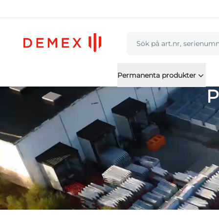
navbar.quicksearch.labe
Permanenta produkter
P