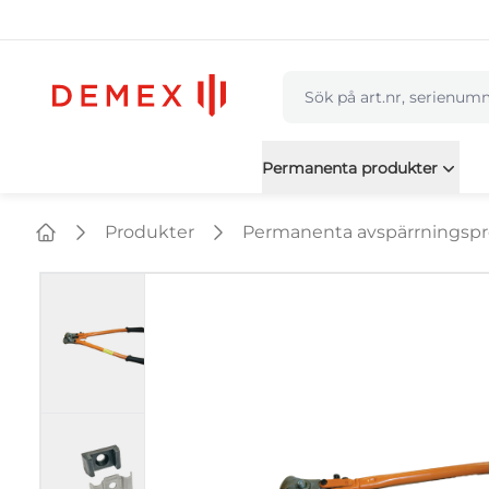
navbar.quicksearch.labe
Permanenta produkter
Produkter
Permanenta avspärrningsp
Home