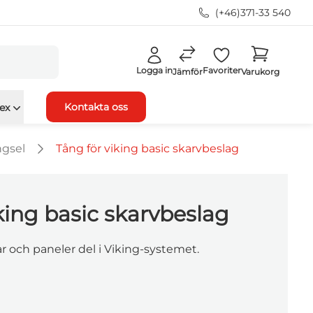
(+46)371-33 540
Logga in
Favoriter
Jämför
Varukorg
Kontakta oss
ex
ngsel
Tång för viking basic skarvbeslag
king basic skarvbeslag
par och paneler del i Viking-systemet.