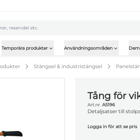
l
Temporära produkter
Användningsområden
Dem
rodukter
Stängsel & industristängsel
Panelstä
Tång för vi
Art.nr.
A5196
Detaljsatser till stol
Logga in för att se pris