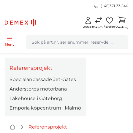
(+46)371-33 540
Logga in
Favoriter
Jämför
Varukorg
navbar.quicksearch.label
Meny
Referensprojekt
Specialanpassade Jet-Gates
Anderstorps motorbana
Lakehouse i Göteborg
Emporia köpcentrum i Malmö
Referensprojekt