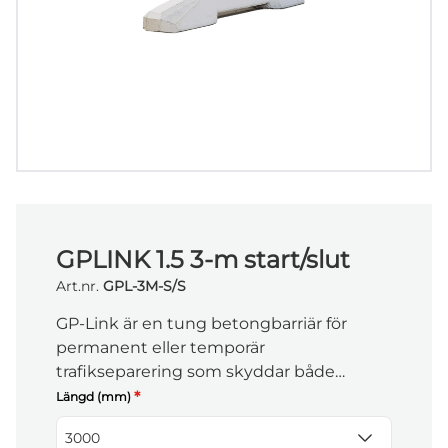
GPLINK 1.5 3-m start/slut
Art.nr.
GPL-3M-S/S
GP-Link är en tung betongbarriär för
permanent eller temporär
trafikseparering som skyddar både
arbetsområde och trafikanter. Den kan
*
Längd (mm)
kompletteras med byggstängsel med
3000
beslag 2525, eller med Mobile Privacy för