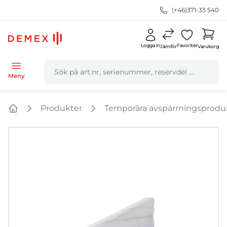
(+46)371-33 540
Logga in
Favoriter
Jämför
Varukorg
navbar.quicksearch.label
Meny
Produkter
Temporära avspärrningsprodu
Home