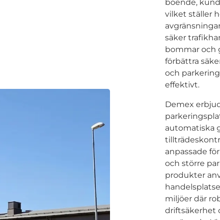
boende, kunde
vilket ställer 
avgränsningar,
säker trafikha
bommar och g
förbättra säk
och parkering
effektivt.
Demex erbjude
parkeringspla
automatiska 
tillträdeskon
anpassade för
och större pa
produkter an
handelsplatser
miljöer där ro
driftsäkerhet