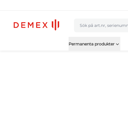
navbar.quicksearch.labe
Permanenta produkter