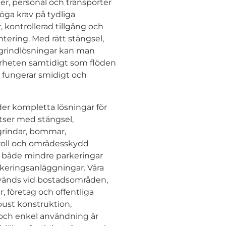
r, personal och transporter
höga krav på tydliga
 kontrollerad tillgång och
ntering. Med rätt stängsel,
rindlösningar kan man
erheten samtidigt som flöden
 fungerar smidigt och
r kompletta lösningar för
tser med stängsel,
grindar, bommar,
troll och områdesskydd
 både mindre parkeringar
rkeringsanläggningar. Våra
vänds vid bostadsområden,
, företag och offentliga
bust konstruktion,
 och enkel användning är