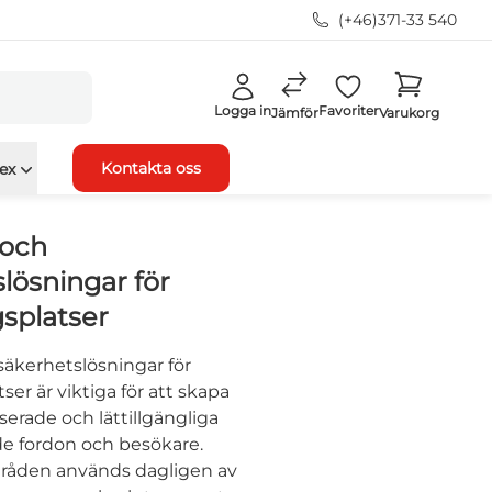
(+46)371-33 540
Logga in
Favoriter
Jämför
Varukorg
Kontakta oss
ex
 och
lösningar för
splatser
säkerhetslösningar för
ser är viktiga för att skapa
serade och lättillgängliga
åde fordon och besökare.
råden används dagligen av