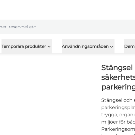
l
Temporära produkter
Användningsområden
Dem
Stängsel
säkerhets
parkering
Stängsel och 
parkeringsplat
trygga, organi
miljöer för b
Parkeringsom