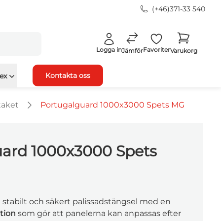
(+46)371-33 540
Logga in
Favoriter
Jämför
Varukorg
Kontakta oss
ex
taket
Portugalguard 1000x3000 Spets MG
ard 1000x3000 Spets
t stabilt och säkert palissadstängsel med en
tion
som gör att panelerna kan anpassas efter