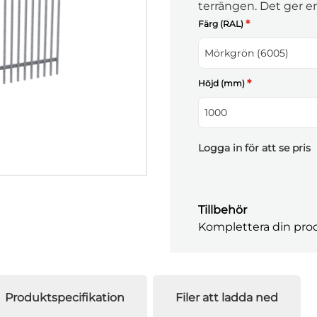
terrängen. Det ger en 
resultat även i ojämn
*
Färg (RAL)
Mörkgrön (6005)
*
Höjd (mm)
1000
Logga in för att se pris
Tillbehör
Komplettera din prod
Produktspecifikation
Filer att ladda ned