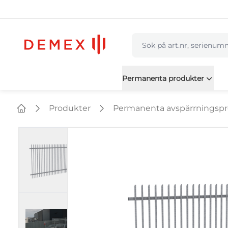
navbar.quicksearch.labe
Permanenta produkter
Produkter
Permanenta avspärrningsp
Home