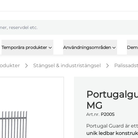
l
Temporära produkter
Användningsområden
Dem
rodukter
Stängsel & industristängsel
Palissads
Portugalgu
MG
Art.nr.
P200S
Portugal Guard är et
unik ledbar konstruk