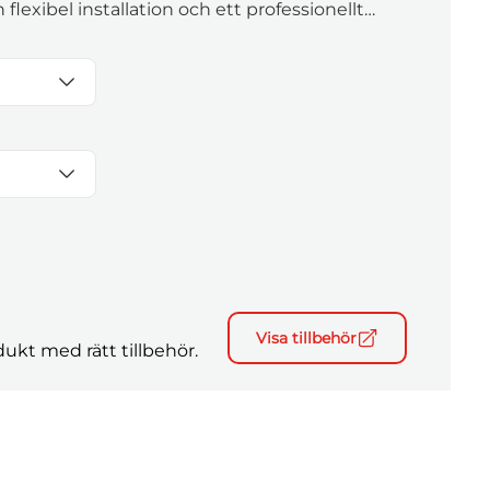
flexibel installation och ett professionellt
a miljöer.
Visa tillbehör
ukt med rätt tillbehör.