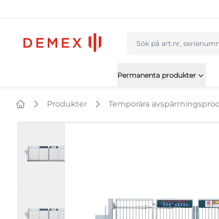
navbar.quicksearch.labe
Permanenta produkter
Produkter
Temporära avspärrningspro
Home