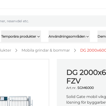
l
Temporära produkter
Användningsområden
Dem
dukter
Mobila grindar & bommar
DG 2000x6000
DG 2000x6
FZV
Art.nr.
SGM6000
Solid Gate mobil vikg
lösning för byggarbet