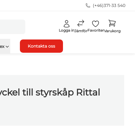
(+46)371-33 540
Logga in
Favoriter
Jämför
Varukorg
Kontakta oss
ex
kel till styrskåp Rittal