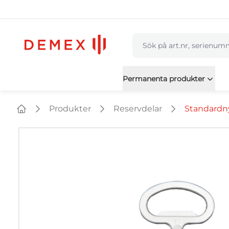
navbar.quicksearch.labe
Permanenta produkter
Produkter
Reservdelar
Standardnyc
Home