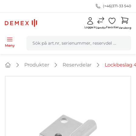
(+46)371-33 540
Logga in
Favoriter
Jämför
Varukorg
navbar.quicksearch.label
Meny
Produkter
Reservdelar
Lockbeslag
Home