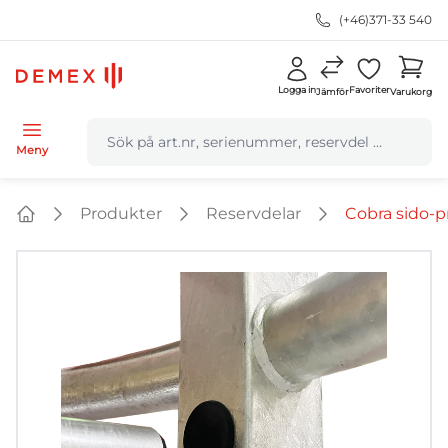
(+46)371-33 540
Logga in
Favoriter
Jämför
Varukorg
navbar.quicksearch.label
Meny
Produkter
Reservdelar
Cobra sido-pr
Home