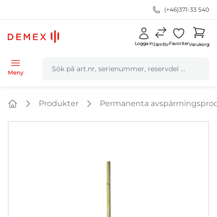
(+46)371-33 540
Logga in
Favoriter
Jämför
Varukorg
navbar.quicksearch.label
Meny
Produkter
Permanenta avspärrningspro
Home