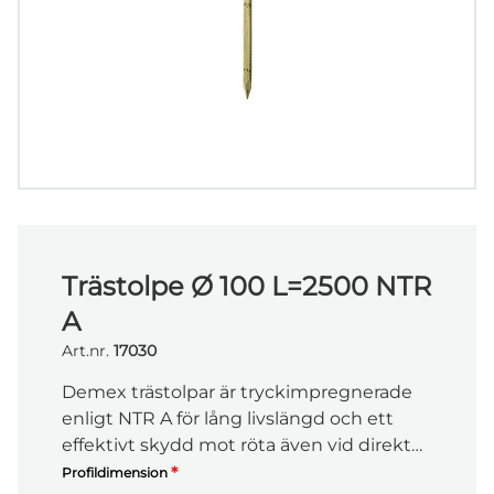
Trästolpe Ø 100 L=2500 NTR
A
Art.nr.
17030
Demex trästolpar är tryckimpregnerade
enligt NTR A för lång livslängd och ett
effektivt skydd mot röta även vid direkt
markkontakt. De slås enkelt ner i marken
*
Profildimension