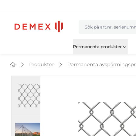
navbar.quicksearch.labe
Permanenta produkter
Produkter
Permanenta avspärrningsp
Home