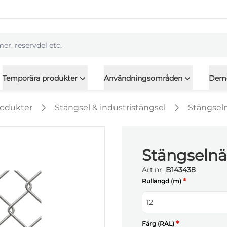
l
Temporära produkter
Användningsområden
Dem
rodukter
Stängsel & industristängsel
Stängsel
Stängselnä
Art.nr.
B143438
*
Rullängd (m)
12
*
Färg (RAL)