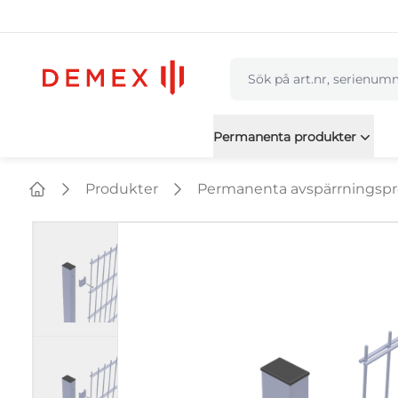
navbar.quicksearch.labe
Permanenta produkter
Produkter
Permanenta avspärrningsp
Home