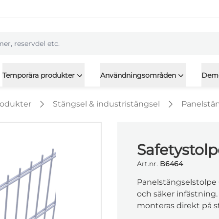
l
Temporära produkter
Användningsområden
Dem
rodukter
Stängsel & industristängsel
Panelstä
Safetystol
Art.nr.
B6464
Panelstängselstolpe
och säker infästning.
monteras direkt på s