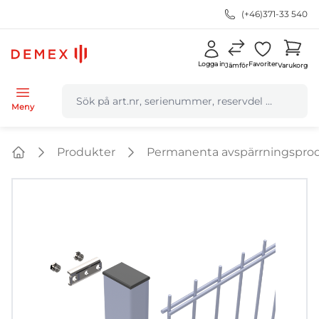
(+46)371-33 540
Logga in
Favoriter
Jämför
Varukorg
navbar.quicksearch.label
Meny
Produkter
Permanenta avspärrningspro
Home