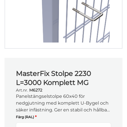
MasterFix Stolpe 2230
L=3000 Komplett MG
Art.nr.
M6272
Panelstängselstolpe 60x40 för
nedgjutning med komplett U-Bygel och
säker infästning. Ger en stabil och hållbar
lösning där paneler monteras direkt på
*
Färg (RAL)
stolpen.