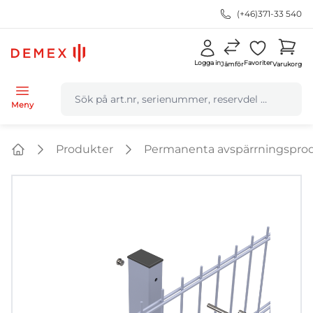
(+46)371-33 540
Logga in
Favoriter
Jämför
Varukorg
navbar.quicksearch.label
Meny
Produkter
Permanenta avspärrningspro
Home