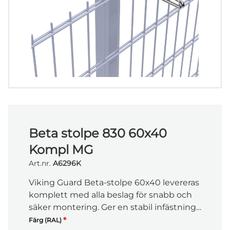
Beta stolpe 830 60x40
Kompl MG
Art.nr.
A6296K
Viking Guard Beta-stolpe 60x40 levereras
komplett med alla beslag för snabb och
säker montering. Ger en stabil infästning
där paneler skarvas direkt på stolpen.
*
Färg (RAL)