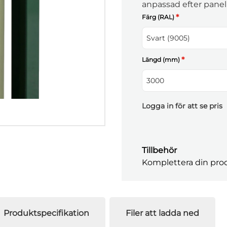
anpassad efter panelhö
för varje installation.
*
Färg (RAL)
Svart (9005)
*
Längd (mm)
3000
Logga in för att se pris
Tillbehör
Komplettera din prod
Produktspecifikation
Filer att ladda ned