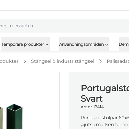
l
Temporära produkter
Användningsområden
Dem
rodukter
Stängsel & industristängsel
Palissads
Portugalst
Svart
Art.nr.
P414
Portugal stolpar 60x
gjuts i marken för en