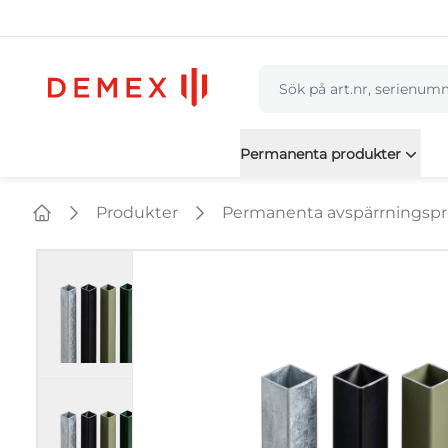
navbar.quicksearch.labe
Permanenta produkter
Produkter
Permanenta avspärrningsp
Home