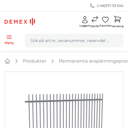
(+46)371-33 540
Logga in
Favoriter
Jämför
Varukorg
navbar.quicksearch.label
Meny
Produkter
Permanenta avspärrningspro
Home