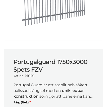
Portugalguard 1750x3000
Spets FZV
Art.nr.
P102S
Portugal Guard är ett stabilt och säkert
palissadstängsel med en
unik ledbar
konstruktion
som gör att panelerna kan
anpassas efter terrängen. Det ger en
*
Färg (RAL)