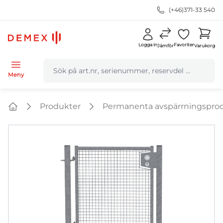
(+46)371-33 540
Logga in
Favoriter
Jämför
Varukorg
navbar.quicksearch.label
Meny
Produkter
Permanenta avspärrningspro
Home