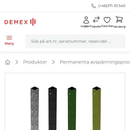
(+46)371-33 540
Logga in
Favoriter
Jämför
Varukorg
navbar.quicksearch.label
Meny
Produkter
Permanenta avspärrningspro
Home