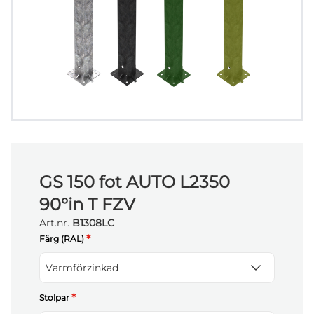
GS 150 fot AUTO L2350
90°in T FZV
Art.nr.
B1308LC
*
Färg (RAL)
Varmförzinkad
*
Stolpar