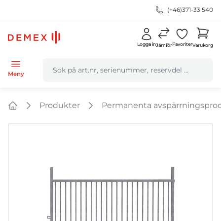
(+46)371-33 540
Logga in
Favoriter
Jämför
Varukorg
navbar.quicksearch.label
Meny
Produkter
Permanenta avspärrningspro
Home