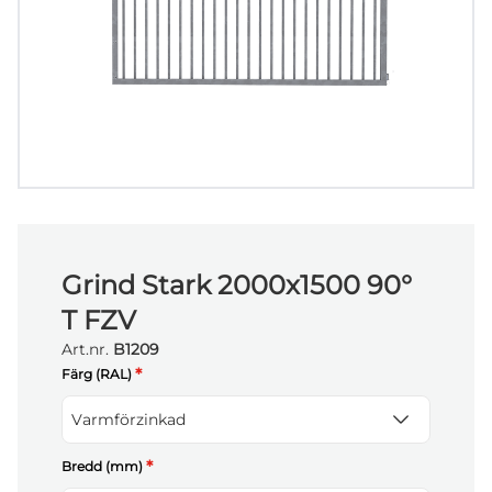
Grind Stark 2000x1500 90°
T FZV
Art.nr.
B1209
*
Färg (RAL)
Varmförzinkad
*
Bredd (mm)