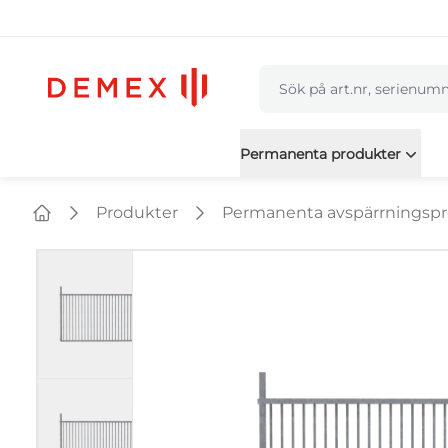
navbar.quicksearch.labe
Permanenta produkter
Produkter
Permanenta avspärrningsp
Home