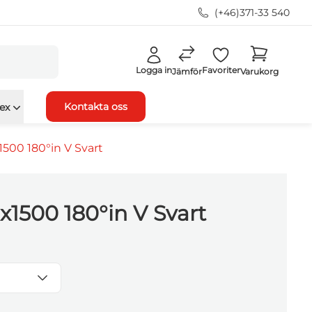
(+46)371-33 540
Logga in
Favoriter
Jämför
Varukorg
Kontakta oss
ex
500 180°in V Svart
x1500 180°in V Svart