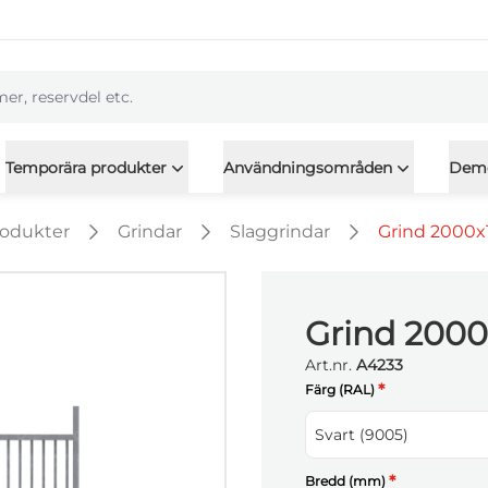
l
Temporära produkter
Användningsområden
Dem
rodukter
Grindar
Slaggrindar
Grind 2000x1
Grind 2000
Art.nr.
A4233
*
Färg (RAL)
Svart (9005)
*
Bredd (mm)