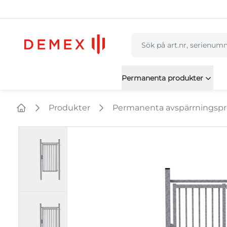
navbar.quicksearch.labe
Permanenta produkter
Produkter
Permanenta avspärrningsp
Home