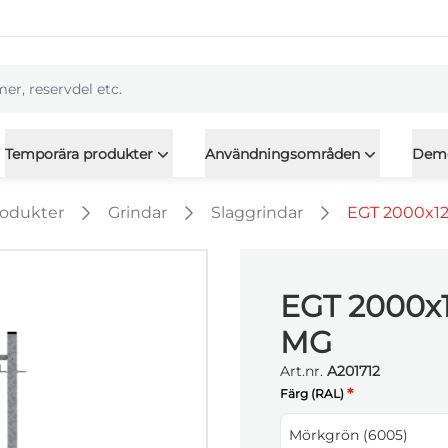
l
Temporära produkter
Användningsområden
Dem
rodukter
Grindar
Slaggrindar
EGT 2000x12
EGT 2000x1
MG
Art.nr.
A201712
*
Färg (RAL)
Mörkgrön (6005)