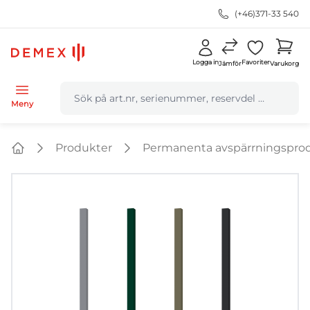
(+46)371-33 540
Logga in
Favoriter
Jämför
Varukorg
navbar.quicksearch.label
Meny
Produkter
Permanenta avspärrningspro
Home