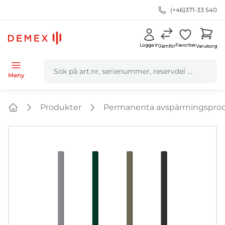
(+46)371-33 540
Logga in
Favoriter
Jämför
Varukorg
navbar.quicksearch.label
Meny
Produkter
Permanenta avspärrningspro
Home