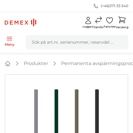
(+46)371-33 540
Logga in
Favoriter
Jämför
Varukorg
navbar.quicksearch.label
Meny
Produkter
Permanenta avspärrningspro
Home