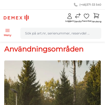
(+46)371-33 540
Logga in
Favoriter
Jämför
Varukorg
navbar.quicksearch.label
Meny
Användningsområden