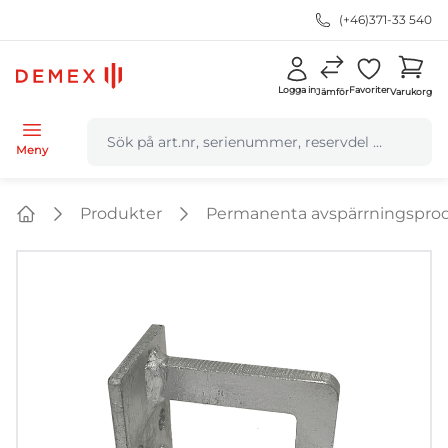
(+46)371-33 540
Logga in
Favoriter
Jämför
Varukorg
navbar.quicksearch.label
Meny
Produkter
Permanenta avspärrningspro
Home