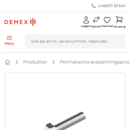
(+46)371-33 540
Logga in
Favoriter
Jämför
Varukorg
navbar.quicksearch.label
Meny
Produkter
Permanenta avspärrningspro
Home