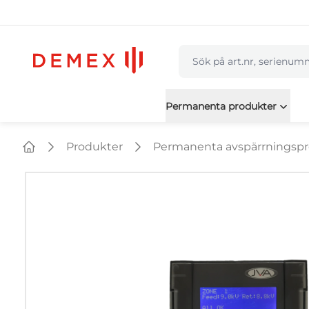
navbar.quicksearch.labe
Permanenta produkter
Produkter
Permanenta avspärrningsp
Home