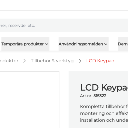
l
Temporära produkter
Användningsområden
Dem
rodukter
Tillbehör & verktyg
LCD Keypad
LCD Keypa
Art.nr.
515322
Kompletta tillbehör fö
montering och effek
installation och under