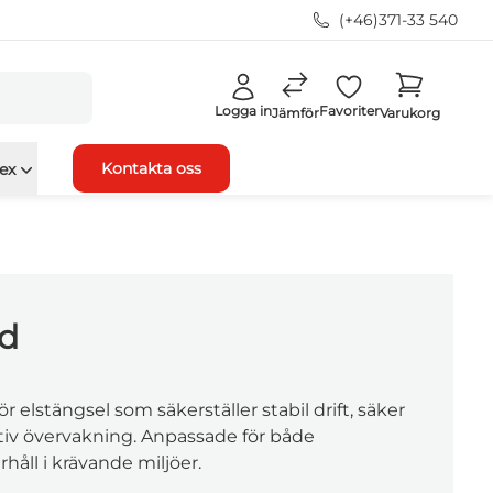
(+46)371-33 540
Logga in
Favoriter
Jämför
Varukorg
Kontakta oss
ex
d
r elstängsel som säkerställer stabil drift, säker
tiv övervakning. Anpassade för både
håll i krävande miljöer.