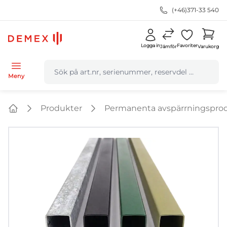
(+46)371-33 540
Logga in
Favoriter
Jämför
Varukorg
navbar.quicksearch.label
Meny
Produkter
Permanenta avspärrningspro
Home