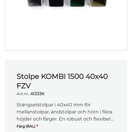
Stolpe KOMBI 1500 40x40
FZV
Art.nr.
A1333K
Stängselstolpar i 40x40 mm för
mellanstolpar, ändstolpar och hörn i flera
höjder och färger. En robust och flexibel
lösning för stabila stängsel i alla typer av
*
Färg (RAL)