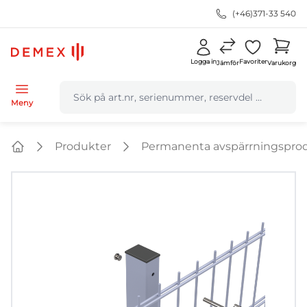
(+46)371-33 540
Logga in
Favoriter
Jämför
Varukorg
navbar.quicksearch.label
Meny
Produkter
Permanenta avspärrningspro
Home