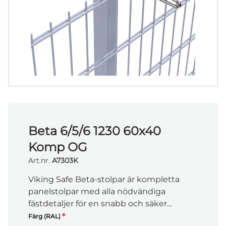
Beta 6/5/6 1230 60x40
Komp OG
Art.nr.
A7303K
Viking Safe Beta-stolpar är kompletta
panelstolpar med alla nödvändiga
fästdetaljer för en snabb och säker
installation. De ger en stabil infästning av
*
Färg (RAL)