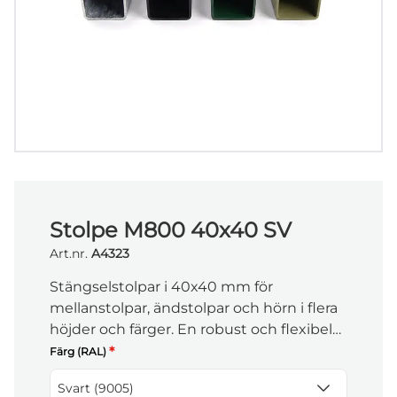
Stolpe M800 40x40 SV
Art.nr.
A4323
Stängselstolpar i 40x40 mm för
mellanstolpar, ändstolpar och hörn i flera
höjder och färger. En robust och flexibel
lösning för stabila stängsel i alla typer av
*
Färg (RAL)
miljöer.
Svart (9005)