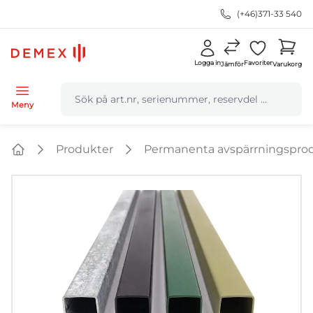
(+46)371-33 540
Logga in
Favoriter
Jämför
Varukorg
navbar.quicksearch.label
Meny
Produkter
Permanenta avspärrningspro
Home