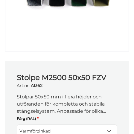
Stolpe M2500 50x50 FZV
Art.nr.
A1362
Stolpar 50x50 mm i flera höjder och
utföranden för kompletta och stabila
stängselsystem. Anpassade för olika
stolptyper och miljöer med fokus på
*
Färg (RAL)
hållbarhet och enkel installation.
Varmförzinkad