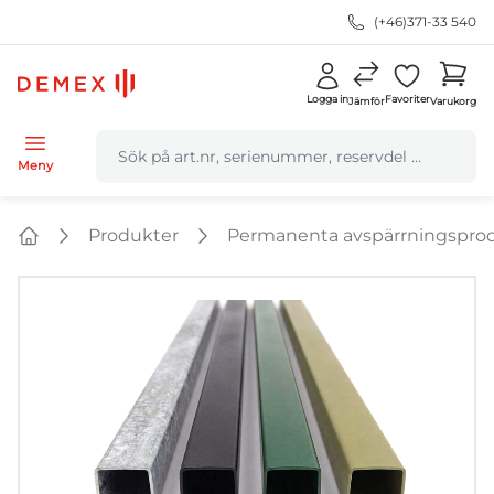
(+46)371-33 540
Logga in
Favoriter
Jämför
Varukorg
navbar.quicksearch.label
Meny
Produkter
Permanenta avspärrningspro
Home