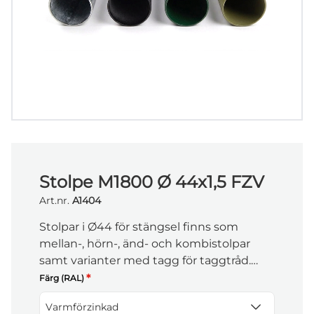
Stolpe M1800 Ø 44x1,5 FZV
Art.nr.
A1404
Stolpar i Ø44 för stängsel finns som
mellan-, hörn-, änd- och kombistolpar
samt varianter med tagg för taggtråd.
Längden är anpassad för att matcha
*
Färg (RAL)
stängslets höjd och ge stabil montering i
Varmförzinkad
mark.