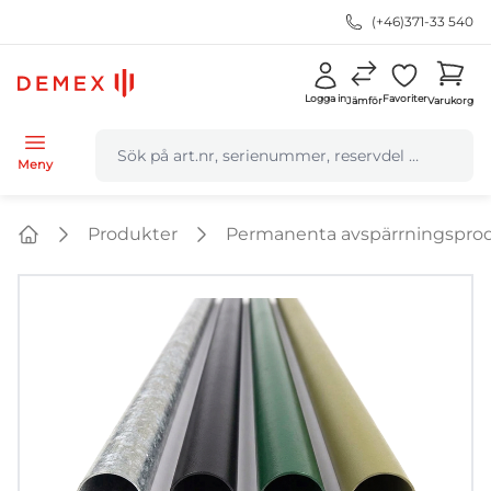
(+46)371-33 540
Logga in
Favoriter
Jämför
Varukorg
navbar.quicksearch.label
Meny
Produkter
Permanenta avspärrningspro
Home