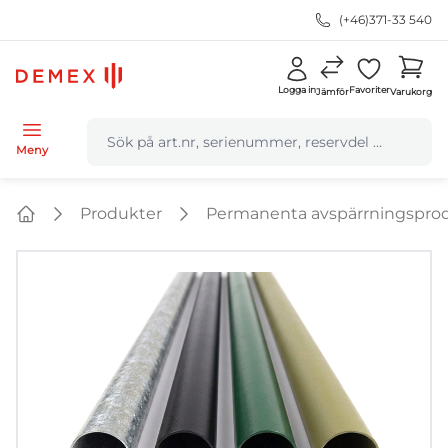
(+46)371-33 540
Logga in
Favoriter
Jämför
Varukorg
navbar.quicksearch.label
Meny
Produkter
Permanenta avspärrningspro
Home