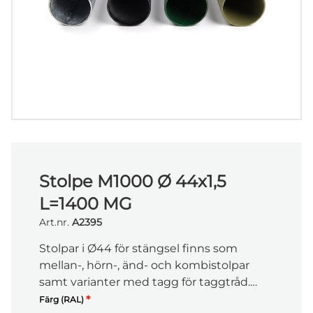
Stolpe M1000 Ø 44x1,5
L=1400 MG
Art.nr.
A2395
Stolpar i Ø44 för stängsel finns som
mellan-, hörn-, änd- och kombistolpar
samt varianter med tagg för taggtråd.
Längden är anpassad för att matcha
*
Färg (RAL)