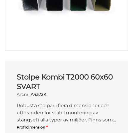
Stolpe Kombi T2000 60x60
SVART
Art.nr.
A4372K
Robusta stolpar i flera dimensioner och
utföranden för stabil montering av
stängsel i alla typer av miljöer. Finns som
mellan-, hörn-, änd- och kombistolpar i
*
Profildimension