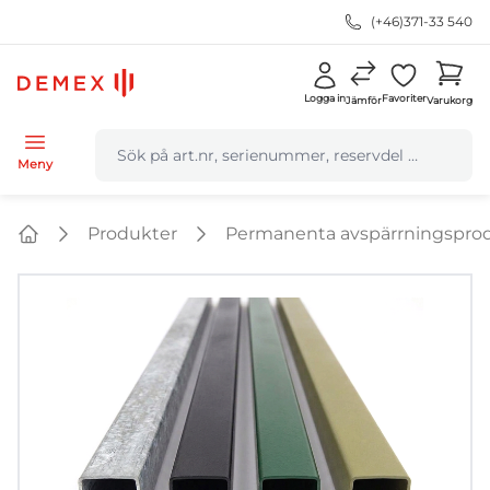
(+46)371-33 540
Logga in
Favoriter
Jämför
Varukorg
navbar.quicksearch.label
Meny
Produkter
Permanenta avspärrningspro
Home