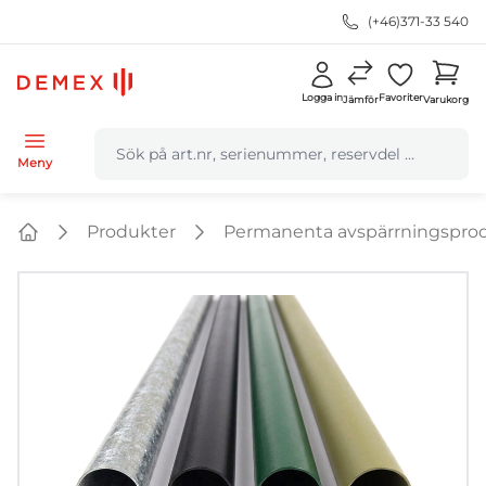
(+46)371-33 540
Logga in
Favoriter
Jämför
Varukorg
navbar.quicksearch.label
Meny
Produkter
Permanenta avspärrningspro
Home