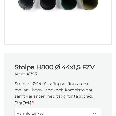
Stolpe H800 Ø 44x1,5 FZV
Art.nr.
A1393
Stolpar i Ø44 för stängsel finns som
mellan-, hörn-, änd- och kombistolpar
samt varianter med tagg för taggtråd.
Längden är anpassad för att matcha
*
Färg (RAL)
stängslets höjd och ge stabil montering i
Varmförzinkad
mark.