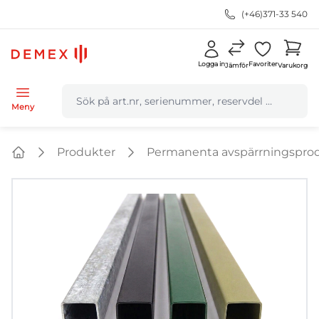
(+46)371-33 540
Logga in
Favoriter
Jämför
Varukorg
navbar.quicksearch.label
Meny
Produkter
Permanenta avspärrningspro
Home