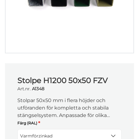
Stolpe H1200 50x50 FZV
Art.nr.
A1348
Stolpar 50x50 mm i flera höjder och
utföranden för kompletta och stabila
stängselsystem. Anpassade för olika
stolptyper och miljöer med fokus på
*
Färg (RAL)
hållbarhet och enkel installation.
Varmförzinkad