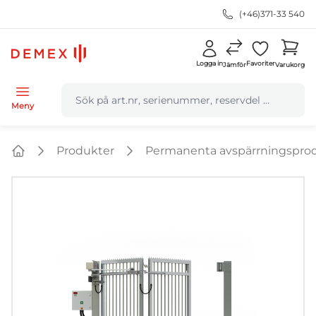
(+46)371-33 540
Logga in
Favoriter
Jämför
Varukorg
navbar.quicksearch.label
Meny
Produkter
Permanenta avspärrningspro
Home