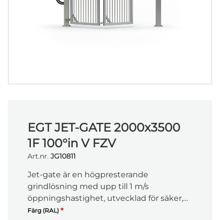
EGT JET-GATE 2000x3500
1F 100°in V FZV
Art.nr.
JG10811
Jet-gate är en högpresterande
grindlösning med upp till 1 m/s
öppningshastighet, utvecklad för säker,
snabb och driftsäker passage i krävande
*
Färg (RAL)