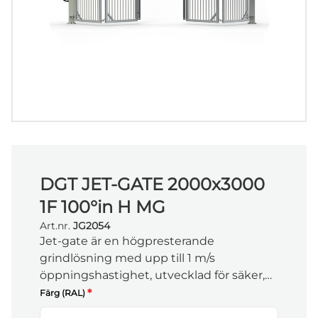
DGT JET-GATE 2000x3000
1F 100°in H MG
Art.nr.
JG2054
Jet-gate är en högpresterande
grindlösning med upp till 1 m/s
öppningshastighet, utvecklad för säker,
snabb och driftsäker passage i krävande
*
Färg (RAL)
miljöer. Öppna/stäng, sätt scheman och få