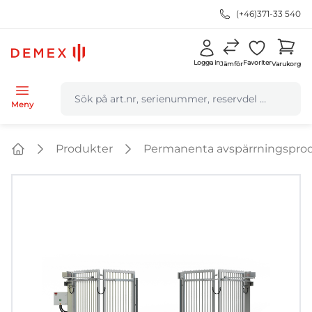
(+46)371-33 540
Logga in
Favoriter
Jämför
Varukorg
navbar.quicksearch.label
Meny
Produkter
Permanenta avspärrningspro
Home