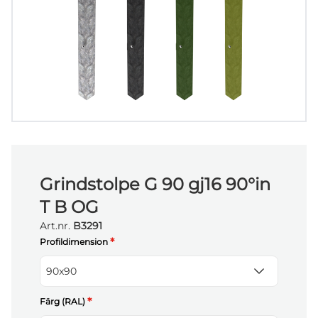
Grindstolpe G 90 gj16 90°in
T B OG
Art.nr.
B3291
*
Profildimension
90x90
*
Färg (RAL)