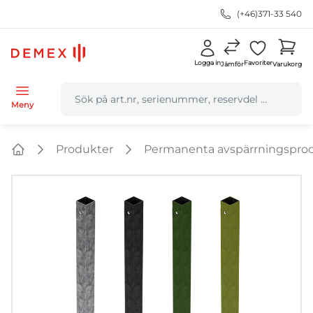
(+46)371-33 540
Logga in
Favoriter
Jämför
Varukorg
navbar.quicksearch.label
Meny
Produkter
Permanenta avspärrningspro
Home