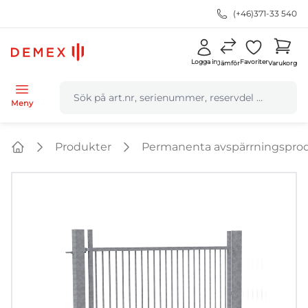
(+46)371-33 540
Logga in
Favoriter
Jämför
Varukorg
navbar.quicksearch.label
Meny
Produkter
Permanenta avspärrningspro
Home