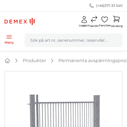
(+46)371-33 540
Logga in
Favoriter
Jämför
Varukorg
navbar.quicksearch.label
Meny
Produkter
Permanenta avspärrningspro
Home