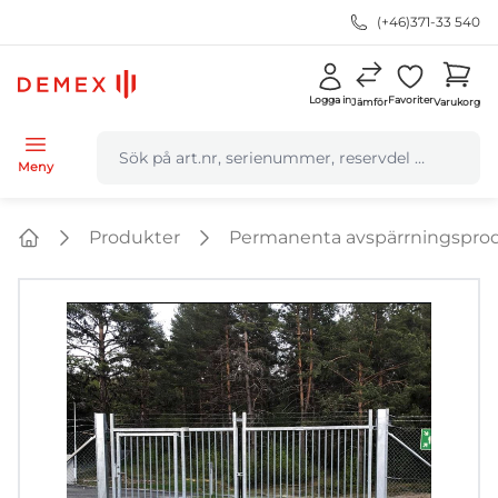
(+46)371-33 540
Logga in
Favoriter
Jämför
Varukorg
navbar.quicksearch.label
Meny
Produkter
Permanenta avspärrningspro
Home