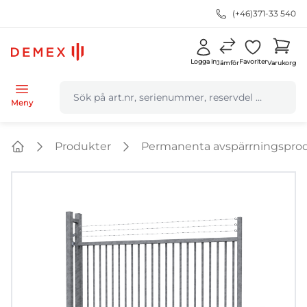
(+46)371-33 540
Logga in
Favoriter
Jämför
Varukorg
navbar.quicksearch.label
Meny
Produkter
Permanenta avspärrningspro
Home