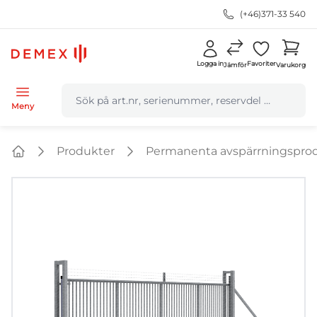
(+46)371-33 540
Logga in
Favoriter
Jämför
Varukorg
navbar.quicksearch.label
Meny
Produkter
Permanenta avspärrningspro
Home