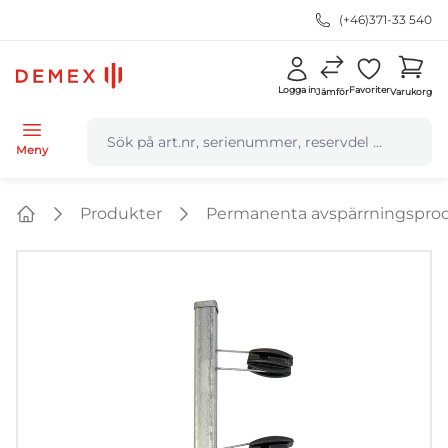
(+46)371-33 540
Logga in
Favoriter
Jämför
Varukorg
navbar.quicksearch.label
Meny
Produkter
Permanenta avspärrningspro
Home