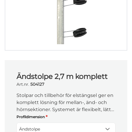
Ändstolpe 2,7 m komplett
Art.nr.
504127
Stolpar och tillbehör för elstängsel ger en
komplett lösning för mellan-, änd- och
hörnsektioner. Systemet är flexibelt, lätt
att anpassa och byggt för stabil och
*
Profildimension
långvarig användning.
Ändstolpe