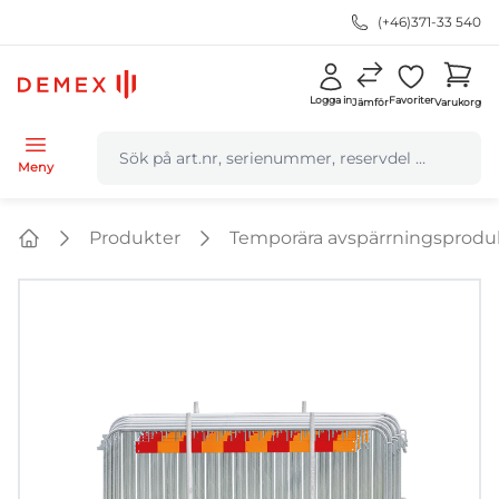
(+46)371-33 540
Logga in
Favoriter
Jämför
Varukorg
navbar.quicksearch.label
Meny
Produkter
Temporära avspärrningsprodu
Home