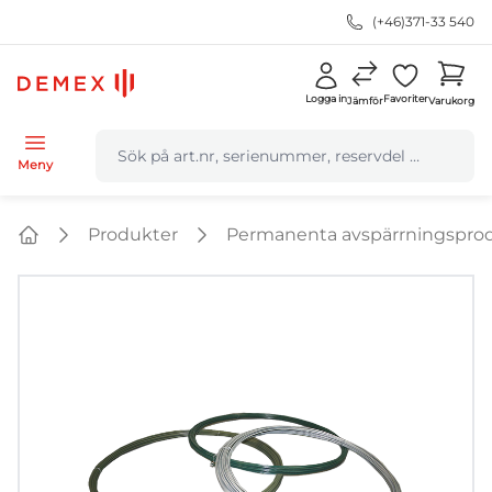
(+46)371-33 540
Logga in
Favoriter
Jämför
Varukorg
navbar.quicksearch.label
Meny
Produkter
Permanenta avspärrningspro
Home