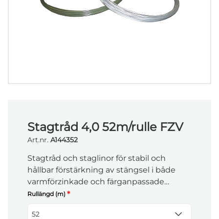
Stagtråd 4,0 52m/rulle FZV
Art.nr.
A144352
Stagtråd och staglinor för stabil och
hållbar förstärkning av stängsel i både
varmförzinkade och färganpassade
utföranden.
*
Rullängd (m)
52