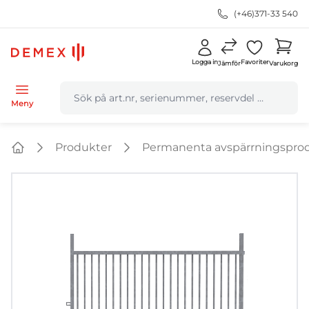
(+46)371-33 540
Logga in
Favoriter
Jämför
Varukorg
navbar.quicksearch.label
Meny
Produkter
Permanenta avspärrningspro
Home